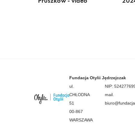
Pruszków - video
2024
Stronicowanie
wpisów
Fundacja Otylii Jędrzejczak
ul.
NIP: 52427769
CHŁODNA
mail.
51
biuro@fundacjaot
00-867
WARSZAWA