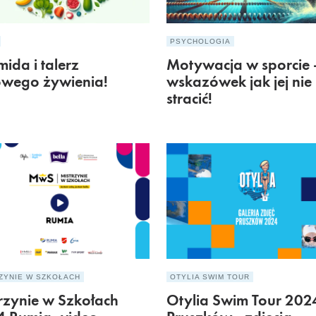
PSYCHOLOGIA
mida i talerz
Motywacja w sporcie 
owego żywienia!
wskazówek jak jej nie
stracić!
ZYNIE W SZKOŁACH
OTYLIA SWIM TOUR
rzynie w Szkołach
Otylia Swim Tour 202