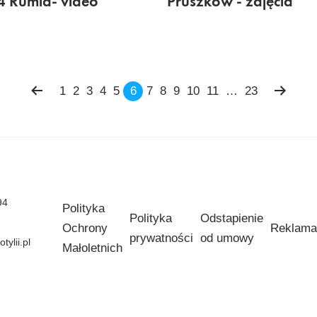
 Rumia- video
Pruszków - zdjęcia
1
2
3
4
5
6
7
8
9
10
11
…
23
94
Polityka
Polityka
Odstapienie
Ochrony
Reklama
prywatności
od umowy
ylii.pl
Małoletnich