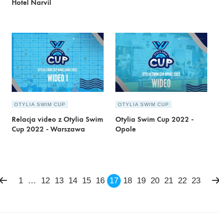
Hotel Narvil
OTYLIA SWIM CUP
OTYLIA SWIM CUP
Relacja video z Otylia Swim
Otylia Swim Cup 2022 -
Cup 2022 - Warszawa
Opole
Stronicowanie
1
…
12
13
14
15
16
17
18
19
20
21
22
23
wpisów