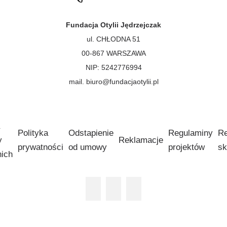
Fundacja Otylii Jędrzejczak
ul. CHŁODNA 51
00-867 WARSZAWA
NIP: 5242776994
mail. biuro@fundacjaotylii.pl
Polityka
Odstapienie
Regulaminy
Re
y
Reklamacje
prywatności
od umowy
projektów
sk
nich