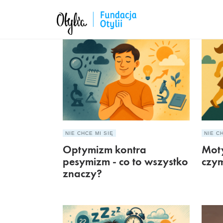
NIE CHCE MI SIĘ
NIE C
Optymizm kontra
Moty
pesymizm - co to wszystko
czym
znaczy?