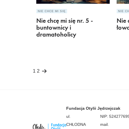
NIE CHCE MI SIĘ
NIE C
Nie chcę mi się nr. 5 -
Nie c
buntownicy i
łowc
dramatoholicy
Stronicowanie
1
2
wpisów
Fundacja Otylii Jędrzejczak
ul.
NIP: 52427769
CHŁODNA
mail.