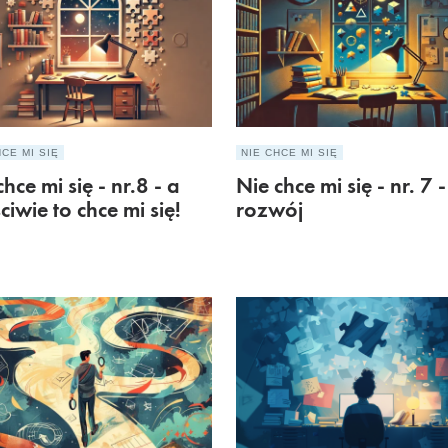
HCE MI SIĘ
NIE CHCE MI SIĘ
hce mi się - nr.8 - a
Nie chce mi się - nr. 7 -
ciwie to chce mi się!
rozwój