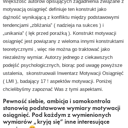
Większość autorów opisujących zagadnienia związane z
motywacją osiągnięć definiuje ten konstrukt jako
dążność wynikającą z konfliktu między podstawowymi
tendencjami „zbliżania” ( nadzieja na sukces ) i
„unikania” ( lęk przed porażką ). Konstrukt motywacji
osiągnięć jest powiązany z wieloma innymi konstruktami
teoretycznymi , więc nie można go traktować jako
niezależny wymiar. Autorzy jednego z ciekawszych
podejść psychologicznych, biorąc pod uwagę powyższe
ustalenia,
skonstruowali Inwentarz Motywacji Osiągnięć
( LMI ), badający 17 ! aspektów motywacji. Poniżej
chcielibyśmy zapoznać Was z tymi aspektami.
Pewność siebie, ambicja i samokontrola
stanowią podstawowe wymiary motywacji
osiągnięć. Pod każdym z wymienionych
wymiarów „kryją się” inne interesujące