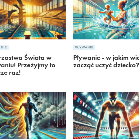
ANIE
PŁYWANIE
rzostwa Świata w
Pływanie - w jakim wi
aniu! Przeżyjmy to
zacząć uczyć dziecko
cze raz!