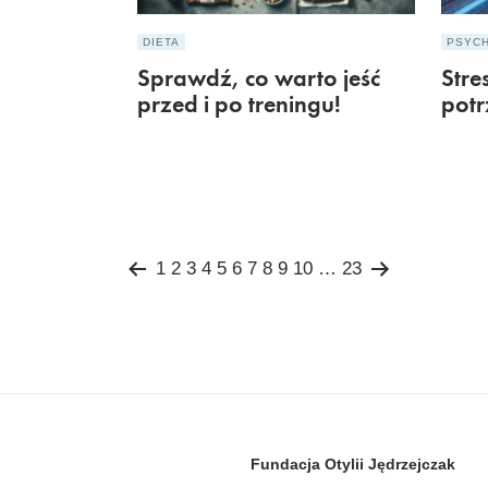
DIETA
PSYC
Sprawdź, co warto jeść
Stre
przed i po treningu!
pot
Stronicowanie
1
2
3
4
5
6
7
8
9
10
…
23
wpisów
Fundacja Otylii Jędrzejczak