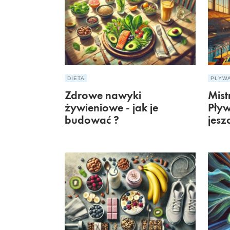
DIETA
PŁYW
Zdrowe nawyki
Mist
żywieniowe - jak je
Pływ
budować ?
jesz