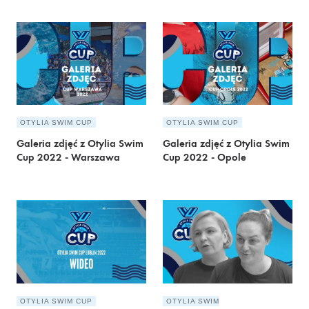
OTYLIA SWIM CUP
OTYLIA SWIM CUP
Galeria zdjęć z Otylia Swim
Galeria zdjęć z Otylia Swim
Cup 2022 - Warszawa
Cup 2022 - Opole
OTYLIA SWIM CUP
OTYLIA SWIM