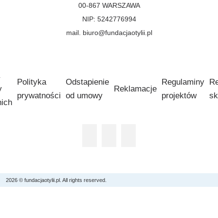
00-867 WARSZAWA
NIP: 5242776994
mail. biuro@fundacjaotylii.pl
Polityka
Odstapienie
Regulaminy
Re
y
Reklamacje
prywatności
od umowy
projektów
sk
nich
2026 © fundacjaotylii.pl. All rights reserved.