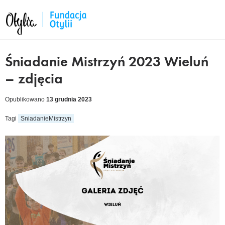
Śniadanie Mistrzyń 2023 Wieluń
– zdjęcia
Opublikowano
13 grudnia 2023
Tagi
SniadanieMistrzyn
cebook
kedIn
tter
ail