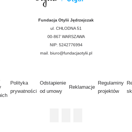
Fundacja Otylii Jędrzejczak
ul. CHŁODNA 51
00-867 WARSZAWA
NIP: 5242776994
mail. biuro@fundacjaotylii.pl
Polityka
Odstapienie
Regulaminy
Re
y
Reklamacje
prywatności
od umowy
projektów
sk
nich