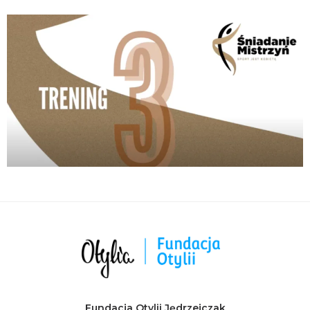
Fundacja Otylii Jędrzejczak