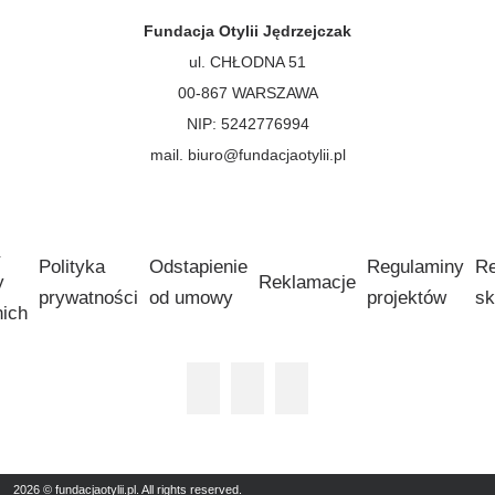
Fundacja Otylii Jędrzejczak
ul. CHŁODNA 51
00-867 WARSZAWA
NIP: 5242776994
mail. biuro@fundacjaotylii.pl
Polityka
Odstapienie
Regulaminy
Re
y
Reklamacje
prywatności
od umowy
projektów
sk
nich
2026 © fundacjaotylii.pl. All rights reserved.