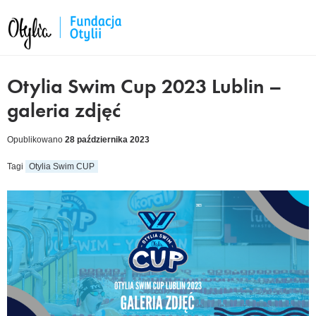
Otylia Swim Cup 2023 Lublin –
galeria zdjęć
Opublikowano
28 października 2023
Tagi
Otylia Swim CUP
cebook
kedIn
tter
ail