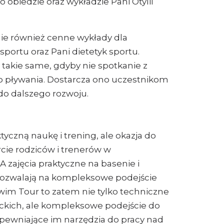
o obiedzie oraz wykładzie Pani Otylii
ie również cenne wykłady dla
portu oraz Pani dietetyk sportu.
 takie same, gdyby nie spotkanie z
ego pływania. Dostarcza ono uczestnikom
 do dalszego rozwoju.
ktyczną naukę i trening, ale okazja do
rcie rodziców i trenerów w
 zajęcia praktyczne na basenie i
 pozwalają na kompleksowe podejście
Swim Tour to zatem nie tylko techniczne
ckich, ale kompleksowe podejście do
ewniające im narzędzia do pracy nad