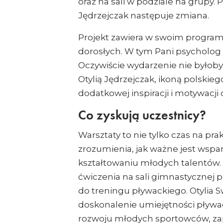
oraz na sali w podziale na grupy. P
Jędrzejczak następuje zmiana.
Projekt zawiera w swoim program
dorosłych. W tym Pani psycholog s
Oczywiście wydarzenie nie byłoby
Otylią Jędrzejczak, ikoną polski
dodatkowej inspiracji i motywacji
Co zyskują uczestnicy?
Warsztaty to nie tylko czas na pra
zrozumienia, jak ważne jest wspa
kształtowaniu młodych talentów. A
ćwiczenia na sali gimnastycznej
do treningu pływackiego. Otylia 
doskonalenie umiejętności pływa
rozwoju młodych sportowców, zap