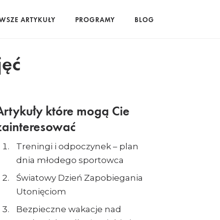
WSZE ARTYKUŁY
PROGRAMY
BLOG
jęć
Artykuły które mogą Cie
zainteresować
Treningi i odpoczynek – plan
dnia młodego sportowca
Światowy Dzień Zapobiegania
Utonięciom
Bezpieczne wakacje nad