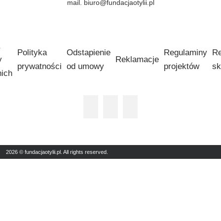
mail. biuro@fundacjaotylii.pl
Polityka
Odstapienie
Regulaminy
Re
y
Reklamacje
prywatności
od umowy
projektów
sk
nich
2026 © fundacjaotylii.pl. All rights reserved.