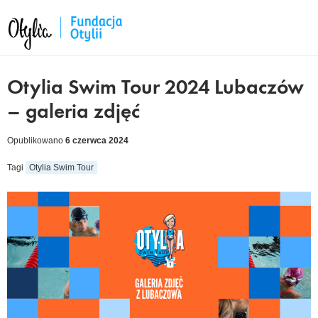
Otylia Swim Tour 2024 Lubaczów
– galeria zdjęć
Opublikowano
6 czerwca 2024
Tagi
Otylia Swim Tour
cebook
kedIn
tter
ail