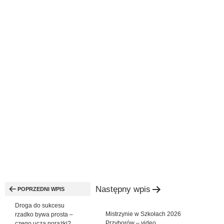
Nawigacja
Następny wpis
wpisu
POPRZEDNI WPIS
Droga do sukcesu
Mistrzynie w Szkołach 2026
rzadko bywa prosta –
Przyborów – video
czego uczą porażki?