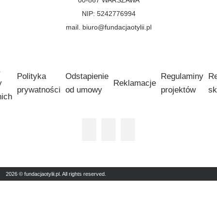
NIP: 5242776994
mail. biuro@fundacjaotylii.pl
Polityka
Odstapienie
Regulaminy
Re
y
Reklamacje
prywatności
od umowy
projektów
sk
nich
2026 © fundacjaotylii.pl. All rights reserved.