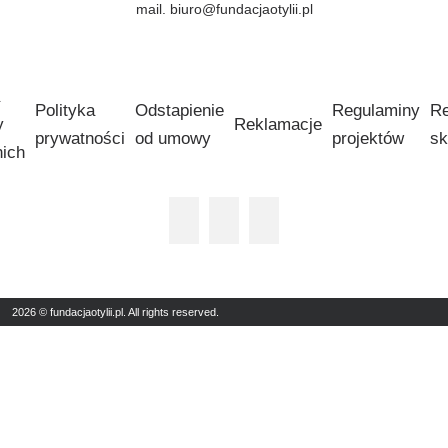
mail. biuro@fundacjaotylii.pl
Polityka
Odstapienie
Regulaminy
Re
y
Reklamacje
prywatności
od umowy
projektów
sk
nich
2026 © fundacjaotylii.pl. All rights reserved.