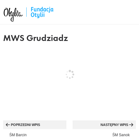
MWS Grudziadz
cebook
kedIn
tter
ail
py
Nawigacja
k
wpisu
POPRZEDNI WPIS
NASTĘPNY WPIS
ŚM Barcin
ŚM Sanok